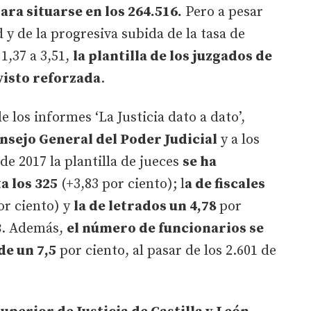
ara situarse en los 264.516.
Pero a pesar
 y de la progresiva subida de la tasa de
1,37 a 3,51,
la plantilla de los juzgados de
visto reforzada
.
 los informes ‘La Justicia dato a dato’,
nsejo General del Poder Judicial
y a los
de 2017 la plantilla de jueces
se ha
a los 325
(+3,83 por ciento); l
a de fiscales
or ciento) y
la de letrados un 4,78
por
3
. Además,
el número de funcionarios se
de un 7,5
por ciento, al pasar de los 2.601 de