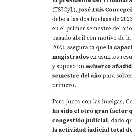
El
presidente del Tribunal S
(TSJCyL),
José Luis Concepc
debe a las dos huelgas de 202
en el primer semestre del año
pasado abril con motivo de la
2023, aseguraba que
la capac
magistrados
en asuntos resu
y supuso un
esfuerzo añadido
semestre del año
para solven
primero.
Pero junto con las huelgas, 
ha sido el otro gran factor q
congestión judicial
, dado q
la actividad judicial total 