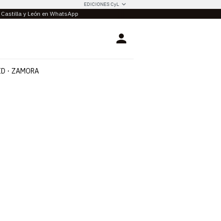
EDICIONES CyL
e Castilla y León en WhatsApp
Login
ID
ZAMORA