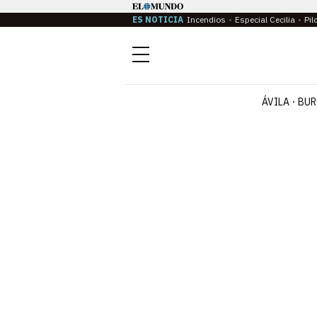
ES NOTICIA
Incendios
Especial Cecilia
Pil
Menú
ÁVILA
BUR