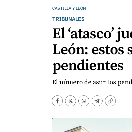
CASTILLA Y LEÓN
TRIBUNALES
El ‘atasco’ j
León: estos 
pendientes
El número de asuntos pend
Facebook
Twitter
Whatsapp
Telegram
Copiar
enlace