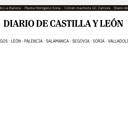
oto La Bañeza
Planta Hidrógeno Soria
Crimen machista GC Zamora
Diario d
GOS
LEÓN
PALENCIA
SALAMANCA
SEGOVIA
SORIA
VALLADOL