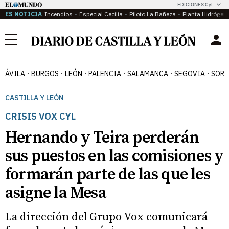
EDICIONES CyL
ES NOTICIA
Incendios
Especial Cecilia
Piloto La Bañeza
Planta Hidrógen
Menú
ÁVILA
BURGOS
LEÓN
PALENCIA
SALAMANCA
SEGOVIA
SORI
CASTILLA Y LEÓN
CRISIS VOX CYL
Hernando y Teira perderán
sus puestos en las comisiones y
formarán parte de las que les
asigne la Mesa
La dirección del Grupo Vox comunicará