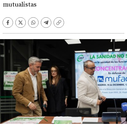
mutualistas
Facebook
Twitter
Whatsapp
Telegram
Copiar
enlace