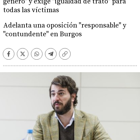
género" y exige "igualdad de trato" para
todas las víctimas
Adelanta una oposición "responsable" y
"contundente" en Burgos
Facebook
Twitter
Whatsapp
Telegram
Copiar
enlace