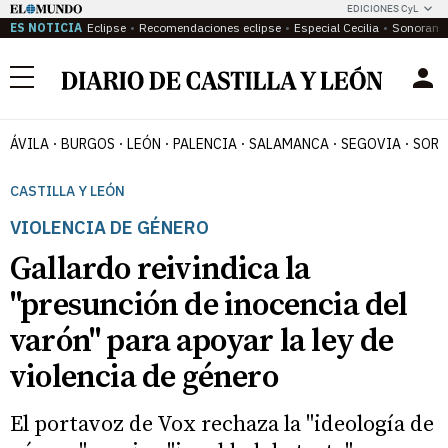
EDICIONES CyL
ES NOTICIA
Eclipse
Recomendaciones eclipse
Especial Cecilia
Sonoram
Menú
ÁVILA
BURGOS
LEÓN
PALENCIA
SALAMANCA
SEGOVIA
SORI
CASTILLA Y LEÓN
VIOLENCIA DE GÉNERO
Gallardo reivindica la
"presunción de inocencia del
varón" para apoyar la ley de
violencia de género
El portavoz de Vox rechaza la "ideología de