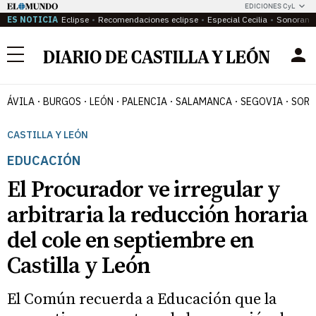
EDICIONES CyL
ES NOTICIA
Eclipse
Recomendaciones eclipse
Especial Cecilia
Sonoram
Menú
ÁVILA
BURGOS
LEÓN
PALENCIA
SALAMANCA
SEGOVIA
SORI
CASTILLA Y LEÓN
EDUCACIÓN
El Procurador ve irregular y
arbitraria la reducción horaria
del cole en septiembre en
Castilla y León
El Común recuerda a Educación que la