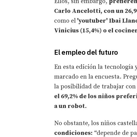
Ellos, sin embargo,
prefieren
Carlo Ancelotti, con un 26,
como el
'youtuber' Ibai Llano
Vinicius (15,4%) o el cocin
El empleo del futuro
En esta edición la tecnología
marcado en la encuesta. Preg
la posibilidad de trabajar con
el 69,2% de los niños pref
a un robot.
No obstante, los niños castel
condiciones:
“depende de par