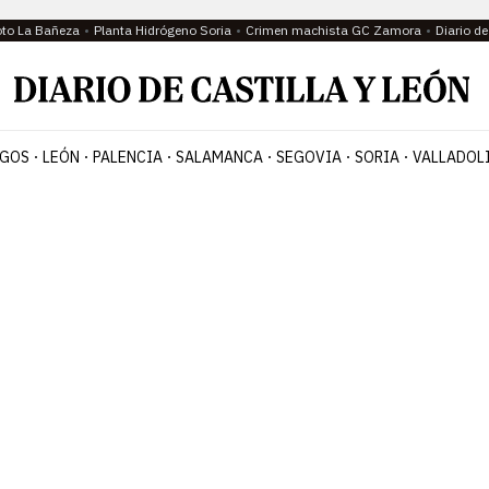
oto La Bañeza
Planta Hidrógeno Soria
Crimen machista GC Zamora
Diario d
GOS
LEÓN
PALENCIA
SALAMANCA
SEGOVIA
SORIA
VALLADOL