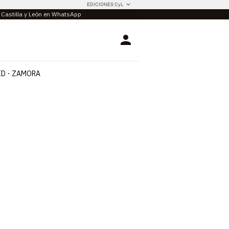
EDICIONES CyL
e Castilla y León en WhatsApp
Login
ID
ZAMORA