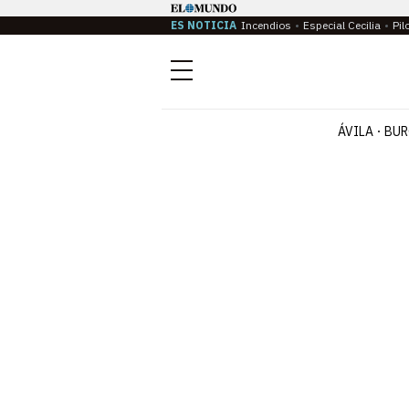
ES NOTICIA
Incendios
Especial Cecilia
Pil
Menú
ÁVILA
BUR