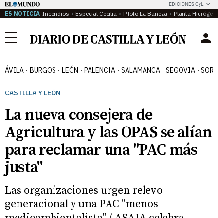
EDICIONES CyL
ES NOTICIA
Incendios
Especial Cecilia
Piloto La Bañeza
Planta Hidrógen
Menú
ÁVILA
BURGOS
LEÓN
PALENCIA
SALAMANCA
SEGOVIA
SORI
CASTILLA Y LEÓN
La nueva consejera de
Agricultura y las OPAS se alían
para reclamar una "PAC más
justa"
Las organizaciones urgen relevo
generacional y una PAC "menos
medioambientalista" / ASAJA celebra