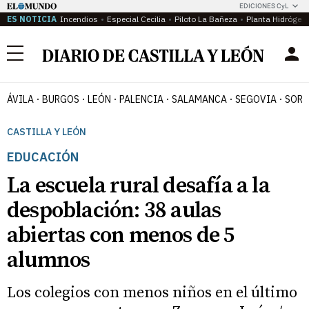
EDICIONES CyL
ES NOTICIA
Incendios
Especial Cecilia
Piloto La Bañeza
Planta Hidrógen
Menú
ÁVILA
BURGOS
LEÓN
PALENCIA
SALAMANCA
SEGOVIA
SORI
CASTILLA Y LEÓN
EDUCACIÓN
La escuela rural desafía a la
despoblación: 38 aulas
abiertas con menos de 5
alumnos
Los colegios con menos niños en el último