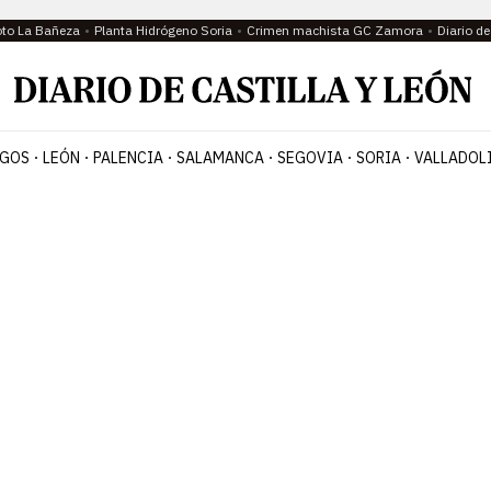
oto La Bañeza
Planta Hidrógeno Soria
Crimen machista GC Zamora
Diario d
GOS
LEÓN
PALENCIA
SALAMANCA
SEGOVIA
SORIA
VALLADOL