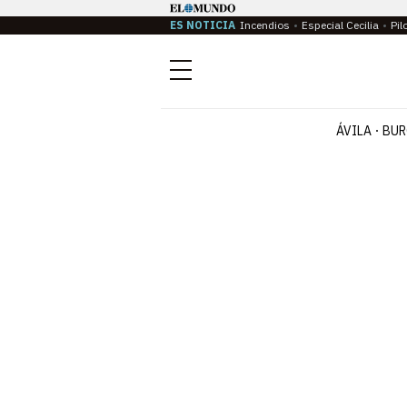
ES NOTICIA
Incendios
Especial Cecilia
Pil
Menú
ÁVILA
BUR