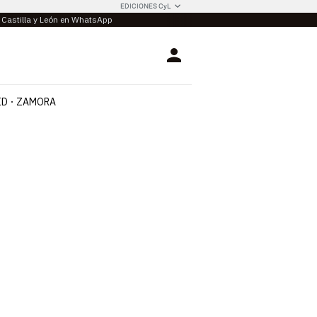
EDICIONES CyL
e Castilla y León en WhatsApp
Login
ID
ZAMORA