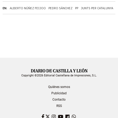
EN:
ALBERTO NÚÑEZ FEIJOO
PEDRO SÁNCHEZ
PP
JUNTS PER CATALUNYA
C
Copyright ©2026 Editorial Castellana de Impresiones, S.L.
Quiénes somos
Publicidad
Contacto
RSS
Facebook
Twitter
Instagram
YouTube
Dailymotion
WhatsApp