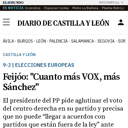
EDICIONES CyL
ES NOTICIA
Incendios
Especial Cecilia
Piloto La Bañeza
Planta Hidrógen
Menú
ÁVILA
BURGOS
LEÓN
PALENCIA
SALAMANCA
SEGOVIA
SORI
CASTILLA Y LEÓN
9-J | ELECCIONES EUROPEAS
Feijóo: "Cuanto más VOX, más
Sánchez"
El presidente del PP pide aglutinar el voto
del centro-derecha en su partido y precisa
que no puede “llegar a acuerdos con
partidos que están fuera de la ley” ante