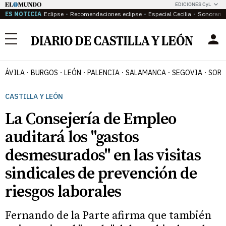
EDICIONES CyL
ES NOTICIA
Eclipse
Recomendaciones eclipse
Especial Cecilia
Sonoram
Menú
ÁVILA
BURGOS
LEÓN
PALENCIA
SALAMANCA
SEGOVIA
SORI
CASTILLA Y LEÓN
La Consejería de Empleo
auditará los "gastos
desmesurados" en las visitas
sindicales de prevención de
riesgos laborales
Fernando de la Parte afirma que también