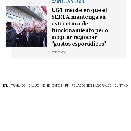
CASTILLA Y LEÓN
UGT insiste en que el
SERLA mantenga su
estructura de
funcionamiento pero
aceptar negociar
"gastos esporádicos"
redaccion
EN:
TRABAJO
SALUD
SINDICATOS
PP
RELACIONES LABORALES
JUNTA DE