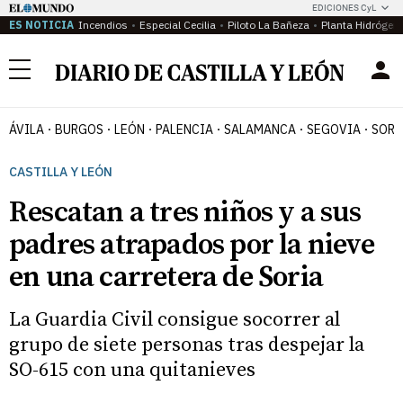
EDICIONES CyL
ES NOTICIA
Incendios
Especial Cecilia
Piloto La Bañeza
Planta Hidrógen
Menú
ÁVILA
BURGOS
LEÓN
PALENCIA
SALAMANCA
SEGOVIA
SORI
CASTILLA Y LEÓN
Rescatan a tres niños y a sus
padres atrapados por la nieve
en una carretera de Soria
La Guardia Civil consigue socorrer al
grupo de siete personas tras despejar la
SO-615 con una quitanieves