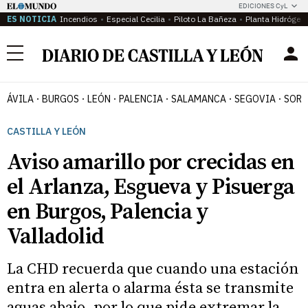
EDICIONES CyL
ES NOTICIA
Incendios
Especial Cecilia
Piloto La Bañeza
Planta Hidrógen
Menú
ÁVILA
BURGOS
LEÓN
PALENCIA
SALAMANCA
SEGOVIA
SORI
CASTILLA Y LEÓN
Aviso amarillo por crecidas en
el Arlanza, Esgueva y Pisuerga
en Burgos, Palencia y
Valladolid
La CHD recuerda que cuando una estación
entra en alerta o alarma ésta se transmite
aguas abajo, por lo que pide extremar la