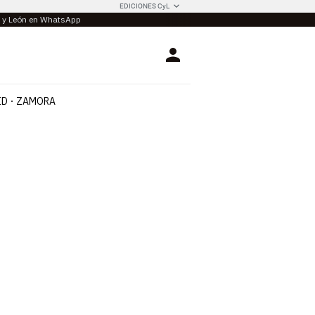
EDICIONES CyL
la y León en WhatsApp
Login
ID
ZAMORA