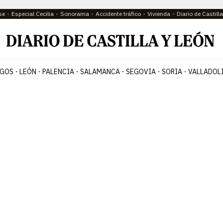
se
Especial Cecilia
Sonorama
Accidente tráfico
Vivienda
Diario de Castil
GOS
LEÓN
PALENCIA
SALAMANCA
SEGOVIA
SORIA
VALLADOL