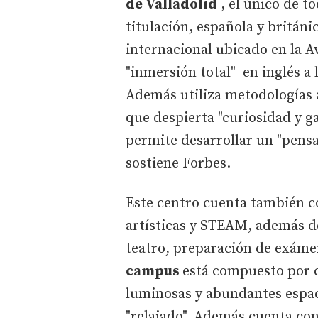
de Valladolid
, el único de t
titulación, española y británi
internacional ubicado en la A
"inmersión total" en inglés a 
Además utiliza metodologías a
que despierta "curiosidad y g
permite desarrollar un "pensa
sostiene Forbes.
Este centro cuenta también c
artísticas y STEAM, además d
teatro, preparación de exámen
campus
está compuesto por c
luminosas y abundantes espac
"relajado". Además cuenta con