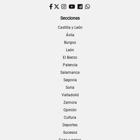
Facebook
Twitter
Instagram
YouTube
Dailymotion
WhatsApp
Secciones
Castilla y León
Ávila
Burgos
León
El Bierzo
Palencia
Salamanca
Segovia
Soria
Valladolid
Zamora
Opinión
Cultura
Deportes
Sucesos
Caza y pesca