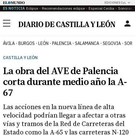
EDICIONES CyL
ES NOTICIA
Eclipse
Recomendaciones eclipse
Especial Cecilia
Sonoram
Menú
ÁVILA
BURGOS
LEÓN
PALENCIA
SALAMANCA
SEGOVIA
SORI
CASTILLA Y LEÓN
La obra del AVE de Palencia
corta durante medio año la A-
67
Las acciones en la nueva línea de alta
velocidad podrían llegar a afectar a otras
vías y tramos de la Red de Carreteras del
Estado como la A-65 y las carreteras N-120