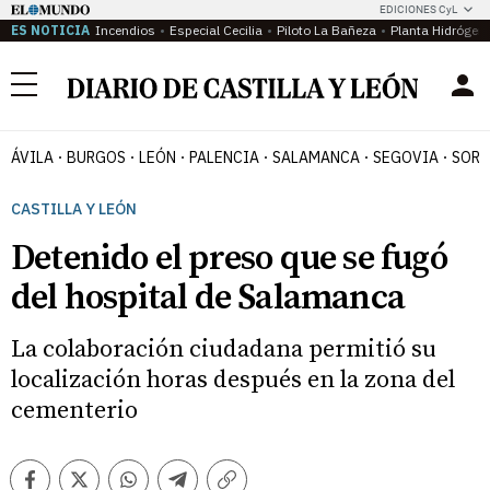
EDICIONES CyL
ES NOTICIA
Incendios
Especial Cecilia
Piloto La Bañeza
Planta Hidrógen
Menú
ÁVILA
BURGOS
LEÓN
PALENCIA
SALAMANCA
SEGOVIA
SORI
CASTILLA Y LEÓN
Detenido el preso que se fugó
del hospital de Salamanca
La colaboración ciudadana permitió su
localización horas después en la zona del
cementerio
Facebook
Twitter
Whatsapp
Telegram
Copiar