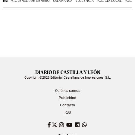
EN:
VIOLENCIA DE GÉNERO
SALAMANCA
VIOLENCIA
POLICÍA LOCAL
POLIC
Copyright ©2026 Editorial Castellana de Impresiones, S.L.
Quiénes somos
Publicidad
Contacto
RSS
Facebook
Twitter
Instagram
YouTube
Dailymotion
WhatsApp