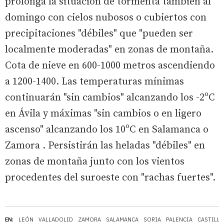
prolonga la situación de tormenta también al
domingo con cielos nubosos o cubiertos con
precipitaciones "débiles" que "pueden ser
localmente moderadas" en zonas de montaña.
Cota de nieve en 600-1000 metros ascendiendo
a 1200-1400. Las temperaturas mínimas
continuarán "sin cambios" alcanzando los -2ºC
en Ávila y máximas "sin cambios o en ligero
ascenso" alcanzando los 10ºC en Salamanca o
Zamora . Persistirán las heladas "débiles" en
zonas de montaña junto con los vientos
procedentes del suroeste con "rachas fuertes".
EN:
LEÓN
VALLADOLID
ZAMORA
SALAMANCA
SORIA
PALENCIA
CASTILLA