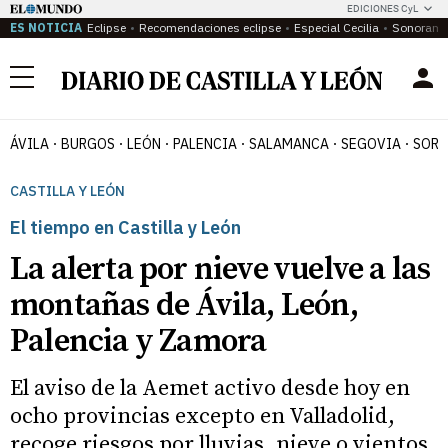
EDICIONES CyL
ES NOTICIA
Eclipse
Recomendaciones eclipse
Especial Cecilia
Sonoram
Menú
ÁVILA
BURGOS
LEÓN
PALENCIA
SALAMANCA
SEGOVIA
SORI
CASTILLA Y LEÓN
El tiempo en Castilla y León
La alerta por nieve vuelve a las
montañas de Ávila, León,
Palencia y Zamora
El aviso de la Aemet activo desde hoy en
ocho provincias excepto en Valladolid,
recoge riesgos por lluvias, nieve o vientos