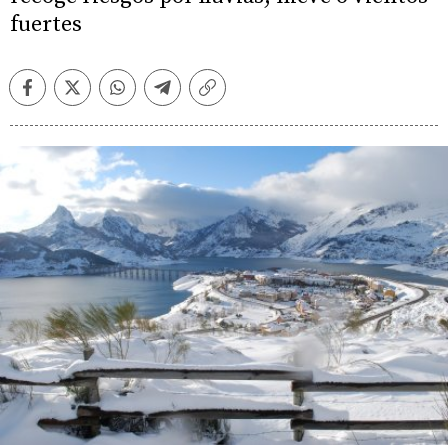
fuertes
Facebook
Twitter
Whatsapp
Telegram
Copiar
enlace