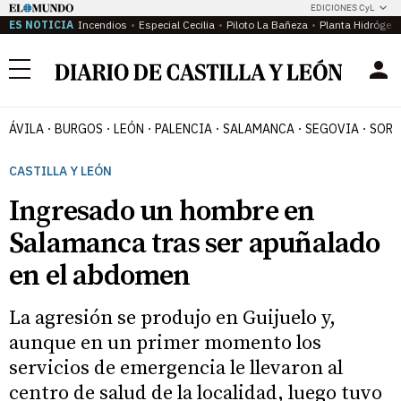
EDICIONES CyL
ES NOTICIA
Incendios
Especial Cecilia
Piloto La Bañeza
Planta Hidrógen
Menú
ÁVILA
BURGOS
LEÓN
PALENCIA
SALAMANCA
SEGOVIA
SORI
CASTILLA Y LEÓN
Ingresado un hombre en
Salamanca tras ser apuñalado
en el abdomen
La agresión se produjo en Guijuelo y,
aunque en un primer momento los
servicios de emergencia le llevaron al
centro de salud de la localidad, luego tuvo