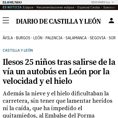
EDICIONES CyL
ES NOTICIA
Eclipse
Recomendaciones eclipse
Especial Cecilia
Sonoram
Menú
ÁVILA
BURGOS
LEÓN
PALENCIA
SALAMANCA
SEGOVIA
SORI
CASTILLA Y LEÓN
Ilesos 25 niños tras salirse de la
vía un autobús en León por la
velocidad y el hielo
Además la nieve y el hielo dificultaban la
carretera, sin tener que lamentar heridos
ni la caída, que ha impedido el
quitamiedos, al Embalse del Porma