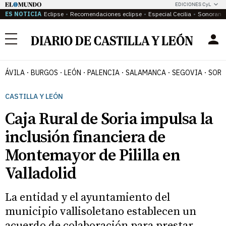
EDICIONES CyL
ES NOTICIA
Eclipse
Recomendaciones eclipse
Especial Cecilia
Sonoram
Menú
ÁVILA
BURGOS
LEÓN
PALENCIA
SALAMANCA
SEGOVIA
SORI
CASTILLA Y LEÓN
Caja Rural de Soria impulsa la
inclusión financiera de
Montemayor de Pililla en
Valladolid
La entidad y el ayuntamiento del
municipio vallisoletano establecen un
acuerdo de colaboración para prestar