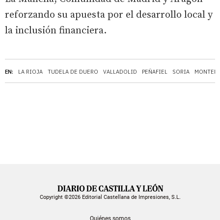
reforzando su apuesta por el desarrollo local y
la inclusión financiera.
EN:
LA RIOJA
TUDELA DE DUERO
VALLADOLID
PEÑAFIEL
SORIA
MONTEMA
Copyright ©2026 Editorial Castellana de Impresiones, S.L.
Quiénes somos