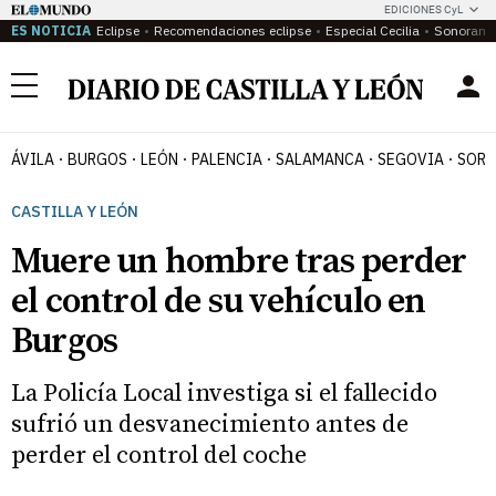
EDICIONES CyL
ES NOTICIA
Eclipse
Recomendaciones eclipse
Especial Cecilia
Sonoram
Menú
ÁVILA
BURGOS
LEÓN
PALENCIA
SALAMANCA
SEGOVIA
SORI
CASTILLA Y LEÓN
Muere un hombre tras perder
el control de su vehículo en
Burgos
La Policía Local investiga si el fallecido
sufrió un desvanecimiento antes de
perder el control del coche