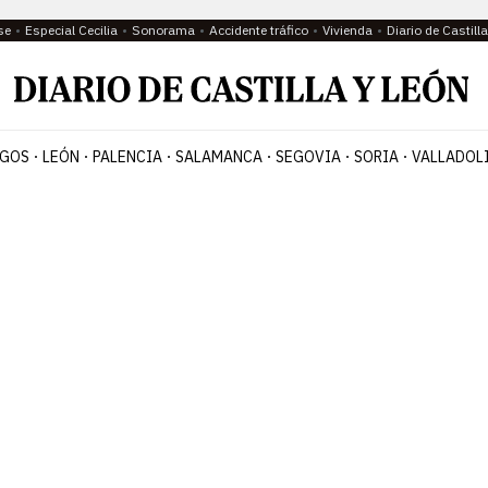
se
Especial Cecilia
Sonorama
Accidente tráfico
Vivienda
Diario de Castil
GOS
LEÓN
PALENCIA
SALAMANCA
SEGOVIA
SORIA
VALLADOL