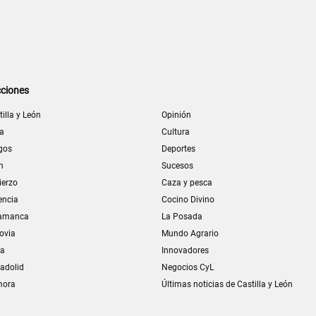
ciones
tilla y León
Opinión
la
Cultura
gos
Deportes
n
Sucesos
ierzo
Caza y pesca
encia
Cocino Divino
amanca
La Posada
ovia
Mundo Agrario
ia
Innovadores
ladolid
Negocios CyL
mora
Últimas noticias de Castilla y León