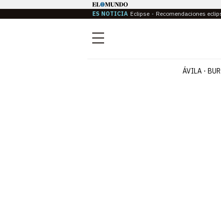
ES NOTICIA
Eclipse
Recomendaciones eclip
Menú
ÁVILA
BUR