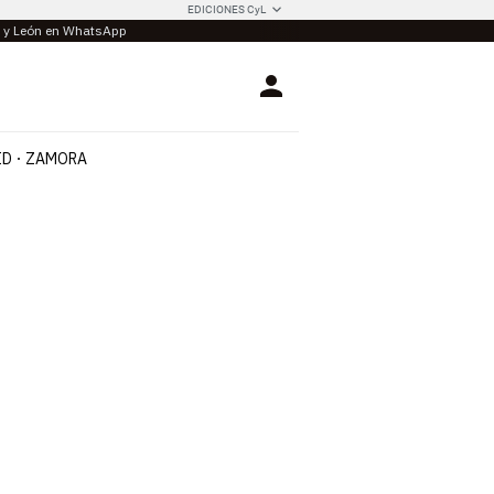
EDICIONES CyL
la y León en WhatsApp
Login
ID
ZAMORA