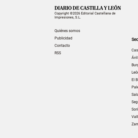
Copyright ©2026 Editorial Castellana de
Impresiones, S.L.
Quiénes somos
Publicidad
Sec
Contacto
Cas
RSS
Ávi
Bur
Leó
El B
Pal
Sal
Seg
Sor
Val
Za