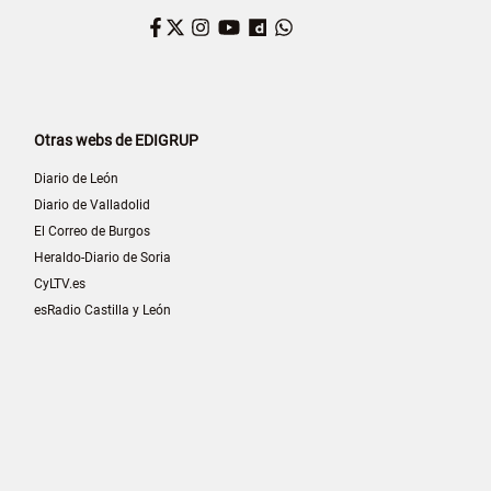
Facebook
Twitter
Instagram
YouTube
Dailymotion
WhatsApp
Otras webs de EDIGRUP
Diario de León
Diario de Valladolid
El Correo de Burgos
Heraldo-Diario de Soria
CyLTV.es
esRadio Castilla y León