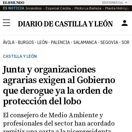
EDICIONES CyL
ES NOTICIA
Incendios
Especial Cecilia
Piloto La Bañeza
Planta Hidrógen
Menú
ÁVILA
BURGOS
LEÓN
PALENCIA
SALAMANCA
SEGOVIA
SORI
CASTILLA Y LEÓN
Junta y organizaciones
agrarias exigen al Gobierno
que derogue ya la orden de
protección del lobo
El consejero de Medio Ambiente y
profesionales del sector han acordado
remitir una carta a la vicepresidenta