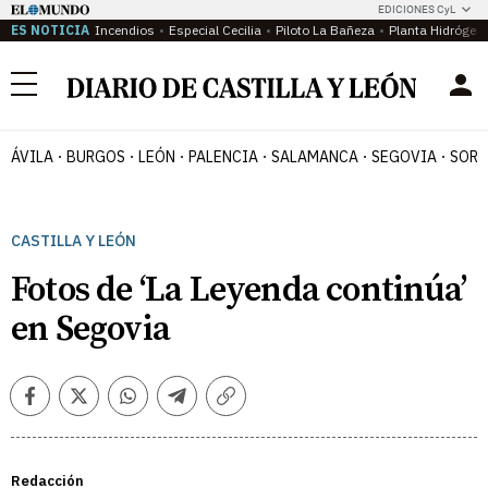
EDICIONES CyL
ES NOTICIA
Incendios
Especial Cecilia
Piloto La Bañeza
Planta Hidrógen
Menú
ÁVILA
BURGOS
LEÓN
PALENCIA
SALAMANCA
SEGOVIA
SORI
CASTILLA Y LEÓN
Fotos de ‘La Leyenda continúa’
en Segovia
Facebook
Twitter
Whatsapp
Telegram
Copiar
enlace
Redacción