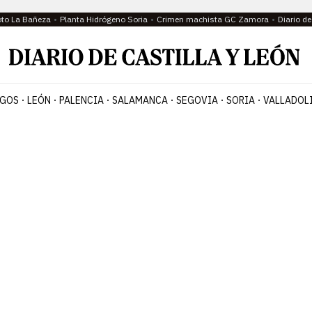
oto La Bañeza
Planta Hidrógeno Soria
Crimen machista GC Zamora
Diario d
GOS
LEÓN
PALENCIA
SALAMANCA
SEGOVIA
SORIA
VALLADOL