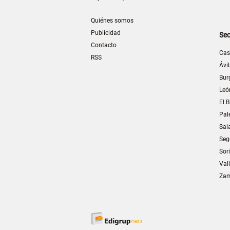
Quiénes somos
Publicidad
Sec
Contacto
Cas
RSS
Ávi
Bur
Leó
El B
Pal
Sal
Seg
Sor
Val
Za