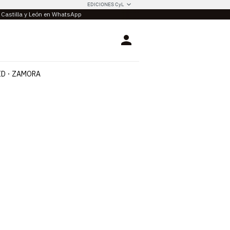
EDICIONES CyL
e Castilla y León en WhatsApp
Login
ID
ZAMORA