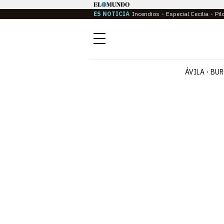
ES NOTICIA
Incendios
Especial Cecilia
Pil
Menú
ÁVILA
BUR