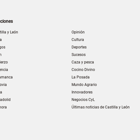
ciones
tilla y León
Opinión
la
Cultura
gos
Deportes
n
Sucesos
ierzo
Caza y pesca
encia
Cocino Divino
amanca
La Posada
ovia
Mundo Agrario
ia
Innovadores
ladolid
Negocios CyL
mora
Últimas noticias de Castilla y León