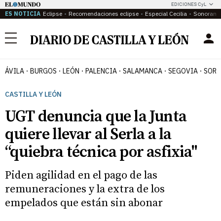
EDICIONES CyL
ES NOTICIA
Eclipse
Recomendaciones eclipse
Especial Cecilia
Sonoram
Menú
ÁVILA
BURGOS
LEÓN
PALENCIA
SALAMANCA
SEGOVIA
SORI
CASTILLA Y LEÓN
UGT denuncia que la Junta
quiere llevar al Serla a la
“quiebra técnica por asfixia"
Piden agilidad en el pago de las
remuneraciones y la extra de los
empelados que están sin abonar