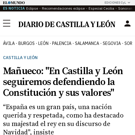
EDICIONES CyL
ES NOTICIA
Eclipse
Recomendaciones eclipse
Especial Cecilia
Sonoram
Menú
ÁVILA
BURGOS
LEÓN
PALENCIA
SALAMANCA
SEGOVIA
SORI
CASTILLA Y LEÓN
Mañueco: "En Castilla y León
seguiremos defendiendo la
Constitución y sus valores"
“España es un gran país, una nación
querida y respetada, como ha destacado
su majestad el rey en su discurso de
Navidad", insiste