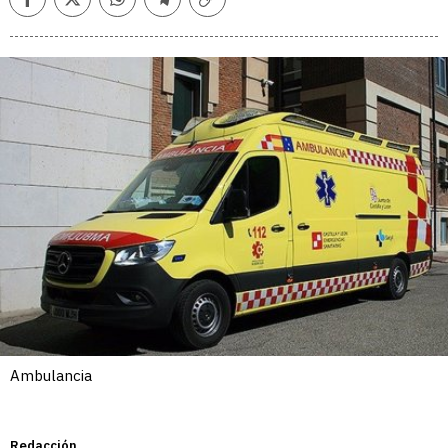
Facebook
Twitter
Whatsapp
Telegram
Copiar
enlace
Ambulancia
Redacción