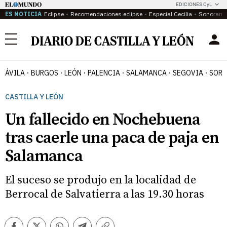
EDICIONES CyL
ES NOTICIA
Eclipse
Recomendaciones eclipse
Especial Cecilia
Sonoram
Menú
ÁVILA
BURGOS
LEÓN
PALENCIA
SALAMANCA
SEGOVIA
SORI
CASTILLA Y LEÓN
Un fallecido en Nochebuena
tras caerle una paca de paja en
Salamanca
El suceso se produjo en la localidad de
Berrocal de Salvatierra a las 19.30 horas