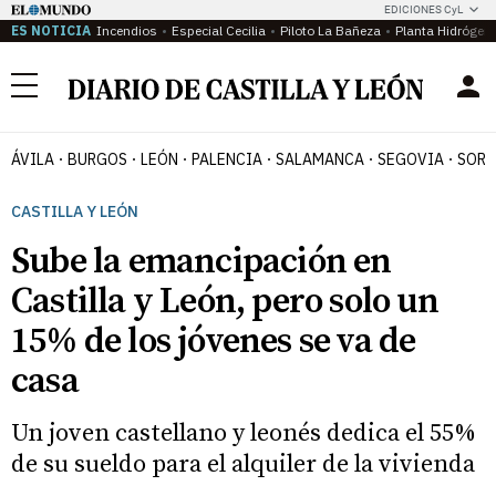
EDICIONES CyL
ES NOTICIA
Incendios
Especial Cecilia
Piloto La Bañeza
Planta Hidrógen
Menú
ÁVILA
BURGOS
LEÓN
PALENCIA
SALAMANCA
SEGOVIA
SORI
CASTILLA Y LEÓN
Sube la emancipación en
Castilla y León, pero solo un
15% de los jóvenes se va de
casa
Un joven castellano y leonés dedica el 55%
de su sueldo para el alquiler de la vivienda