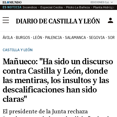
EDICIONES CyL
ES NOTICIA
Incendios
Especial Cecilia
Piloto La Bañeza
Planta Hidrógen
Menú
ÁVILA
BURGOS
LEÓN
PALENCIA
SALAMANCA
SEGOVIA
SORI
CASTILLA Y LEÓN
Mañueco: "Ha sido un discurso
contra Castilla y León, donde
las mentiras, los insultos y las
descalificaciones han sido
claras"
El presidente de la Junta rechaza