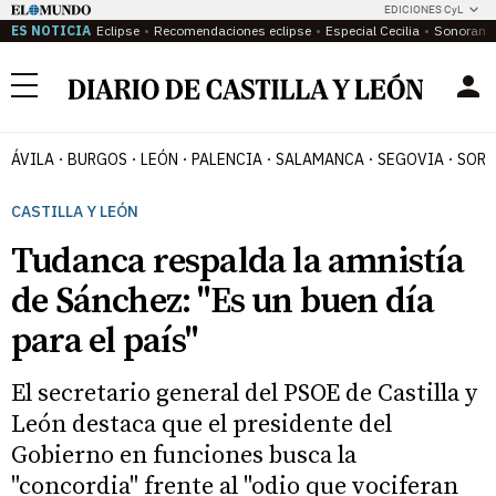
EDICIONES CyL
ES NOTICIA
Eclipse
Recomendaciones eclipse
Especial Cecilia
Sonoram
Menú
ÁVILA
BURGOS
LEÓN
PALENCIA
SALAMANCA
SEGOVIA
SORI
CASTILLA Y LEÓN
Tudanca respalda la amnistía
de Sánchez: "Es un buen día
para el país"
El secretario general del PSOE de Castilla y
León destaca que el presidente del
Gobierno en funciones busca la
"concordia" frente al "odio que vociferan