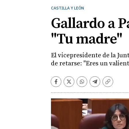
CASTILLA Y LEÓN
Gallardo a P
"Tu madre"
El vicepresidente de la Ju
de retarse: "Eres un valien
Facebook
Twitter
Whatsapp
Telegram
Copiar
enlace