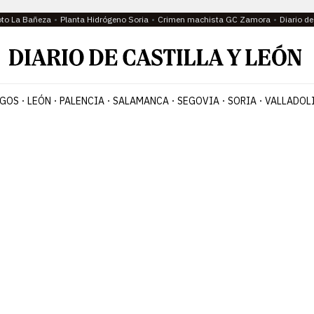
oto La Bañeza
Planta Hidrógeno Soria
Crimen machista GC Zamora
Diario d
GOS
LEÓN
PALENCIA
SALAMANCA
SEGOVIA
SORIA
VALLADOL