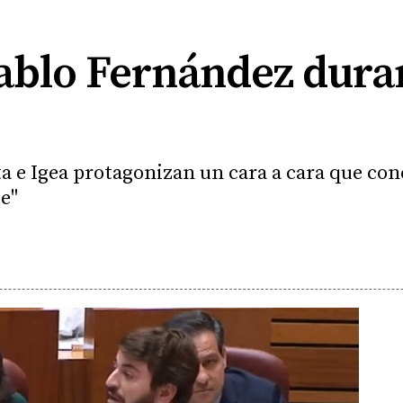
ablo Fernández duran
nta e Igea protagonizan un cara a cara que co
te"