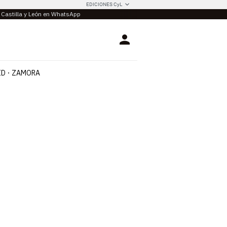
EDICIONES CyL
e Castilla y León en WhatsApp
Login
ID
ZAMORA