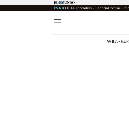
ES NOTICIA
Incendios
Especial Cecilia
Pil
Menú
ÁVILA
BUR