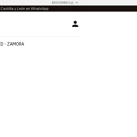
EDICIONES CyL
e Castilla y León en WhatsApp
Login
ID
ZAMORA