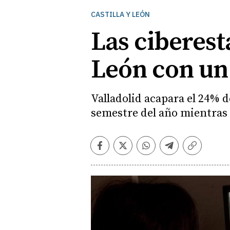
CASTILLA Y LEÓN
Las ciberesta
León con un
Valladolid acapara el 24% 
semestre del año mientras 
Facebook
Twitter
Whatsapp
Telegram
Copiar
enlace