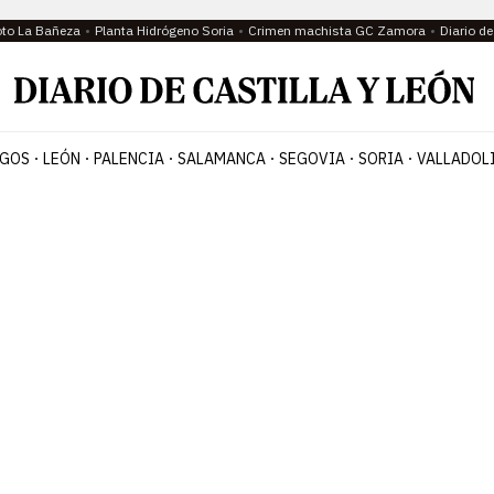
oto La Bañeza
Planta Hidrógeno Soria
Crimen machista GC Zamora
Diario d
GOS
LEÓN
PALENCIA
SALAMANCA
SEGOVIA
SORIA
VALLADOL