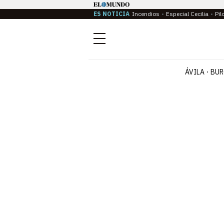
ES NOTICIA
Incendios
Especial Cecilia
Pil
Menú
ÁVILA
BUR