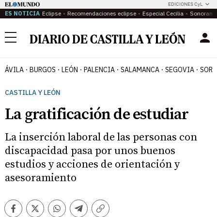
EDICIONES CyL
ES NOTICIA
Eclipse
Recomendaciones eclipse
Especial Cecilia
Sonoram
Menú
ÁVILA
BURGOS
LEÓN
PALENCIA
SALAMANCA
SEGOVIA
SORI
CASTILLA Y LEÓN
La gratificación de estudiar
La inserción laboral de las personas con
discapacidad pasa por unos buenos
estudios y acciones de orientación y
asesoramiento
Facebook
Twitter
Whatsapp
Telegram
Copiar