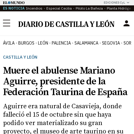
EDICIONES CyL
ES NOTICIA
Incendios
Especial Cecilia
Piloto La Bañeza
Planta Hidrógen
Menú
ÁVILA
BURGOS
LEÓN
PALENCIA
SALAMANCA
SEGOVIA
SORI
CASTILLA Y LEÓN
Muere el abulense Mariano
Aguirre, presidente de la
Federación Taurina de España
Aguirre era natural de Casavieja, donde
falleció el 15 de octubre sin que haya
podido ver materializado su gran
proyecto, el museo de arte taurino en su