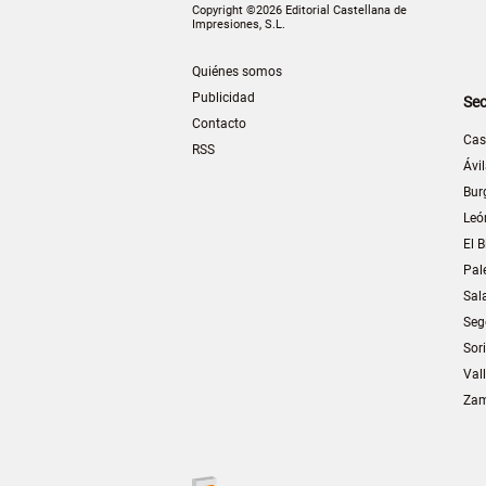
Copyright ©2026 Editorial Castellana de
Impresiones, S.L.
Quiénes somos
Publicidad
Sec
Contacto
Cas
RSS
Ávi
Bur
Leó
El B
Pal
Sal
Seg
Sor
Val
Za