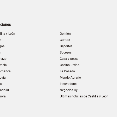
ciones
tilla y León
Opinión
la
Cultura
gos
Deportes
n
Sucesos
ierzo
Caza y pesca
encia
Cocino Divino
amanca
La Posada
ovia
Mundo Agrario
ia
Innovadores
ladolid
Negocios CyL
mora
Últimas noticias de Castilla y León