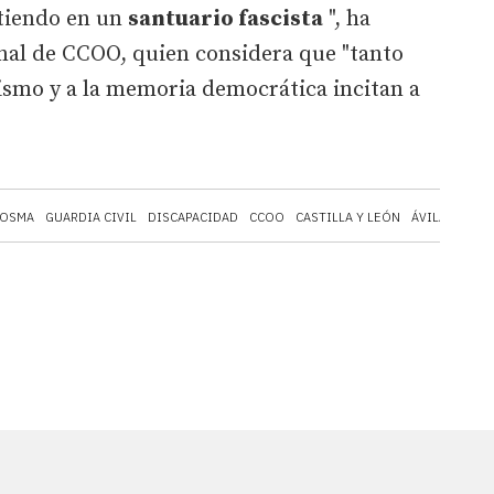
rtiendo en un
santuario fascista
", ha
onal de CCOO, quien considera que "tanto
alismo y a la memoria democrática incitan a
 OSMA
GUARDIA CIVIL
DISCAPACIDAD
CCOO
CASTILLA Y LEÓN
ÁVILA
ABUS