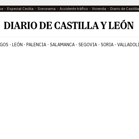
se
Especial Cecilia
Sonorama
Accidente tráfico
Vivienda
Diario de Castil
GOS
LEÓN
PALENCIA
SALAMANCA
SEGOVIA
SORIA
VALLADOL