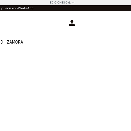
EDICIONES CyL
la y León en WhatsApp
Login
ID
ZAMORA