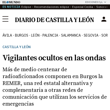
EDICIONES CyL
ES NOTICIA
Eclipse
Recomendaciones eclipse
Especial Cecilia
Sonoram
Menú
ÁVILA
BURGOS
LEÓN
PALENCIA
SALAMANCA
SEGOVIA
SORI
CASTILLA Y LEÓN
Vigilantes ocultos en las ondas
Más de medio centenar de
radioaficionados componen en Burgos la
REMER, una red estatal alternativa y
complementaria a otras redes de
comunicación que utilizan los servicios de
emergencias