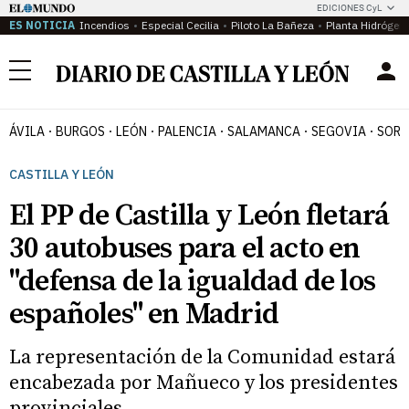
EDICIONES CyL
ES NOTICIA
Incendios
Especial Cecilia
Piloto La Bañeza
Planta Hidrógen
Menú
ÁVILA
BURGOS
LEÓN
PALENCIA
SALAMANCA
SEGOVIA
SORI
CASTILLA Y LEÓN
El PP de Castilla y León fletará
30 autobuses para el acto en
"defensa de la igualdad de los
españoles" en Madrid
La representación de la Comunidad estará
encabezada por Mañueco y los presidentes
provinciales