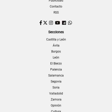
Publicidad
Contacto
RSS
Facebook
Twitter
Instagram
YouTube
Dailymotion
WhatsApp
Secciones
Castilla y León
Ávila
Burgos
León
El Bierzo
Palencia
Salamanca
Segovia
Soria
Valladolid
Zamora
Opinión
Cultura