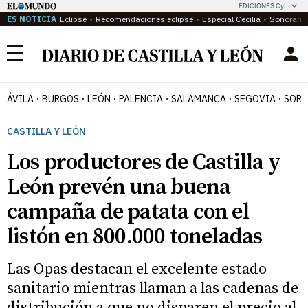
EDICIONES CyL
ES NOTICIA
Eclipse
Recomendaciones eclipse
Especial Cecilia
Sonoram
Menú
ÁVILA
BURGOS
LEÓN
PALENCIA
SALAMANCA
SEGOVIA
SORI
CASTILLA Y LEÓN
Los productores de Castilla y
León prevén una buena
campaña de patata con el
listón en 800.000 toneladas
Las Opas destacan el excelente estado
sanitario mientras llaman a las cadenas de
distribución a que no disparen el precio al