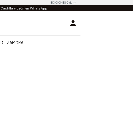
EDICIONES CyL
e Castilla y León en WhatsApp
Login
ID
ZAMORA