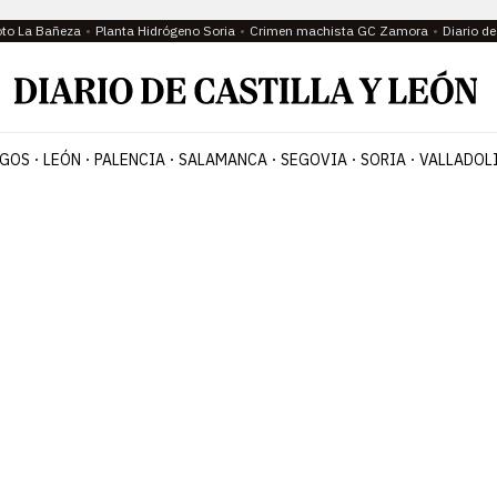
oto La Bañeza
Planta Hidrógeno Soria
Crimen machista GC Zamora
Diario d
GOS
LEÓN
PALENCIA
SALAMANCA
SEGOVIA
SORIA
VALLADOL