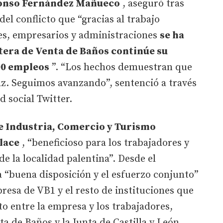
onso Fernández Mañueco
, aseguró tras
del conflicto que “gracias al trabajo
res, empresarios y administraciones
se ha
etera de Venta de Baños continúe su
00 empleos
”. “Los hechos demuestran que
az. Seguimos avanzando”, sentenció a través
d social Twitter.
de Industria, Comercio y Turismo
lace
, “beneficioso para los trabajadores y
e la localidad palentina”. Desde el
a “buena disposición y el esfuerzo conjunto”
resa de VB1 y el resto de instituciones que
to entre la empresa y los trabajadores,
 de Baños y la Junta de Castilla y León.