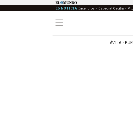
ES NOTICIA
Incendios
Especial Cecilia
Pil
Menú
ÁVILA
BUR