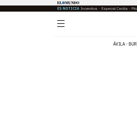
ES NOTICIA
Incendios
Especial Cecilia
Pil
Menú
ÁVILA
BUR