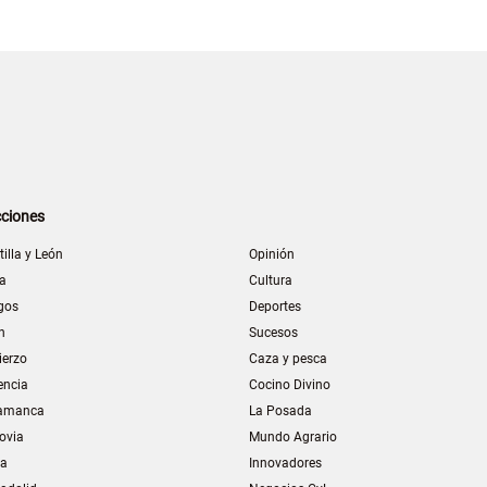
ciones
tilla y León
Opinión
la
Cultura
gos
Deportes
n
Sucesos
ierzo
Caza y pesca
encia
Cocino Divino
amanca
La Posada
ovia
Mundo Agrario
ia
Innovadores