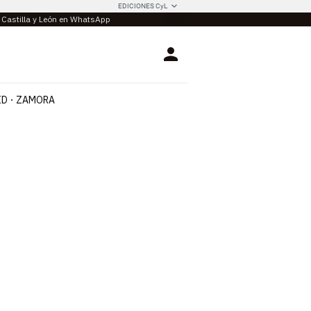
EDICIONES CyL
e Castilla y León en WhatsApp
Login
ID
ZAMORA