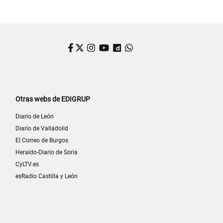
Facebook
Twitter
Instagram
YouTube
Dailymotion
WhatsApp
Otras webs de EDIGRUP
Diario de León
Diario de Valladolid
El Correo de Burgos
Heraldo-Diario de Soria
CyLTV.es
esRadio Castilla y León