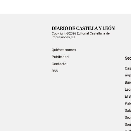
Copyright ©2026 Editorial Castellana de
Impresiones, S.L.
Quiénes somos
Publicidad
Sec
Contacto
Cas
RSS
Ávi
Bur
Leó
El B
Pal
Sal
Seg
Sor