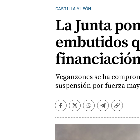
CASTILLA Y LEÓN
La Junta pon
embutidos qu
financiación
Veganzones se ha compromet
suspensión por fuerza may
Facebook
Twitter
Whatsapp
Telegram
Copiar
enlace