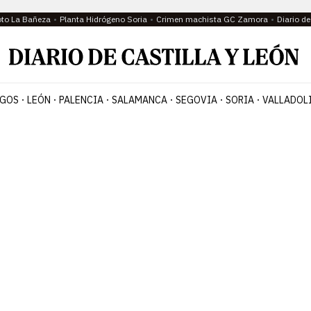
oto La Bañeza
Planta Hidrógeno Soria
Crimen machista GC Zamora
Diario d
GOS
LEÓN
PALENCIA
SALAMANCA
SEGOVIA
SORIA
VALLADOL