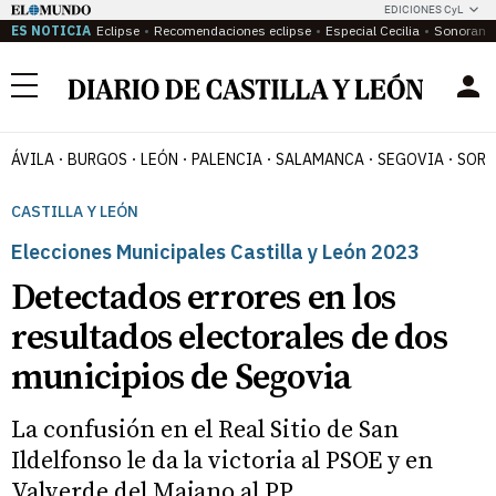
EDICIONES CyL
ES NOTICIA
Eclipse
Recomendaciones eclipse
Especial Cecilia
Sonoram
Menú
ÁVILA
BURGOS
LEÓN
PALENCIA
SALAMANCA
SEGOVIA
SORI
CASTILLA Y LEÓN
Elecciones Municipales Castilla y León 2023
Detectados errores en los
resultados electorales de dos
municipios de Segovia
La confusión en el Real Sitio de San
Ildelfonso le da la victoria al PSOE y en
Valverde del Majano al PP