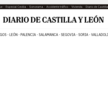
se
Especial Cecilia
Sonorama
Accidente tráfico
Vivienda
Diario de Castil
GOS
LEÓN
PALENCIA
SALAMANCA
SEGOVIA
SORIA
VALLADOL