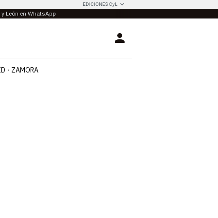
EDICIONES CyL
la y León en WhatsApp
Login
ID
ZAMORA