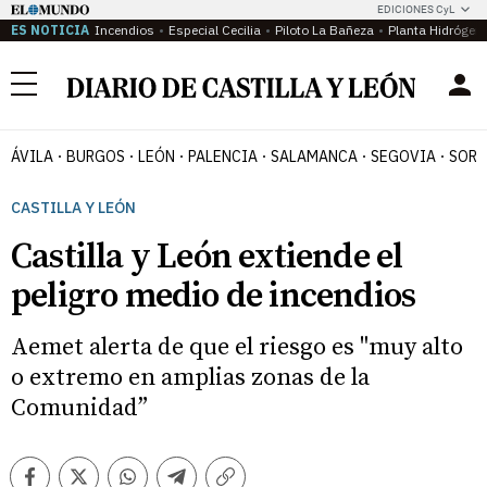
EDICIONES CyL
ES NOTICIA
Incendios
Especial Cecilia
Piloto La Bañeza
Planta Hidrógen
Menú
ÁVILA
BURGOS
LEÓN
PALENCIA
SALAMANCA
SEGOVIA
SORI
CASTILLA Y LEÓN
Castilla y León extiende el
peligro medio de incendios
Aemet alerta de que el riesgo es "muy alto
o extremo en amplias zonas de la
Comunidad”
Facebook
Twitter
Whatsapp
Telegram
Copiar