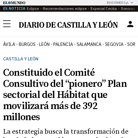
EDICIONES CyL
ES NOTICIA
Eclipse
Recomendaciones eclipse
Especial Cecilia
Sonoram
Menú
ÁVILA
BURGOS
LEÓN
PALENCIA
SALAMANCA
SEGOVIA
SORI
CASTILLA Y LEÓN
Constituido el Comité
Consultivo del “pionero” Plan
sectorial del Hábitat que
movilizará más de 392
millones
La estrategia busca la transformación de