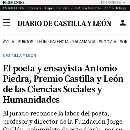
EDICIONES CyL
ES NOTICIA
Incendios
Especial Cecilia
Piloto La Bañeza
Planta Hidrógen
Menú
ÁVILA
BURGOS
LEÓN
PALENCIA
SALAMANCA
SEGOVIA
SORI
CASTILLA Y LEÓN
El poeta y ensayista Antonio
Piedra, Premio Castilla y León
de las Ciencias Sociales y
Humanidades
El jurado reconoce la labor del poeta,
profesor y director de la Fundación Jorge
Guillén, columnista de este diario, por su