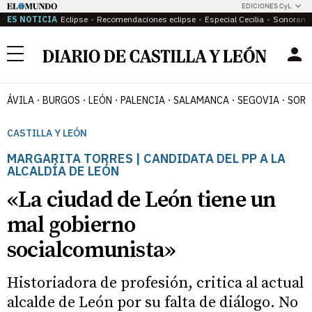
EDICIONES CyL
ES NOTICIA
Eclipse
Recomendaciones eclipse
Especial Cecilia
Sonoram
Menú
ÁVILA
BURGOS
LEÓN
PALENCIA
SALAMANCA
SEGOVIA
SORI
CASTILLA Y LEÓN
MARGARITA TORRES | CANDIDATA DEL PP A LA
ALCALDÍA DE LEÓN
«La ciudad de León tiene un
mal gobierno
socialcomunista»
Historiadora de profesión, critica al actual
alcalde de León por su falta de diálogo. No