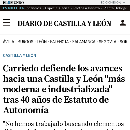
EDICIONES CyL
ES NOTICIA
Incendios
Especial Cecilia
Piloto La Bañeza
Planta Hidrógen
Menú
ÁVILA
BURGOS
LEÓN
PALENCIA
SALAMANCA
SEGOVIA
SORI
CASTILLA Y LEÓN
Carriedo defiende los avances
hacia una Castilla y León "más
moderna e industrializada"
tras 40 años de Estatuto de
Autonomía
"No hemos trabajado buscando elementos