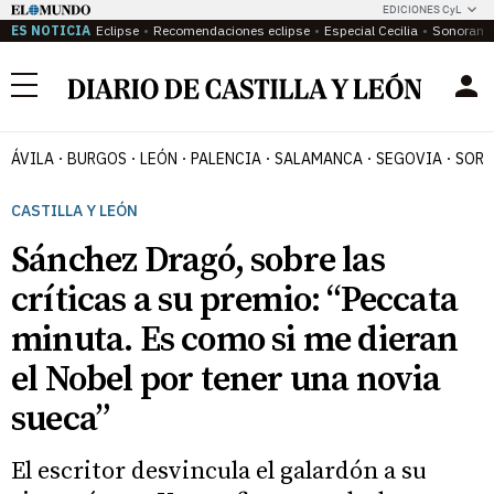
EDICIONES CyL
ES NOTICIA
Eclipse
Recomendaciones eclipse
Especial Cecilia
Sonoram
Menú
ÁVILA
BURGOS
LEÓN
PALENCIA
SALAMANCA
SEGOVIA
SORI
CASTILLA Y LEÓN
Sánchez Dragó, sobre las
críticas a su premio: “Peccata
minuta. Es como si me dieran
el Nobel por tener una novia
sueca”
El escritor desvincula el galardón a su