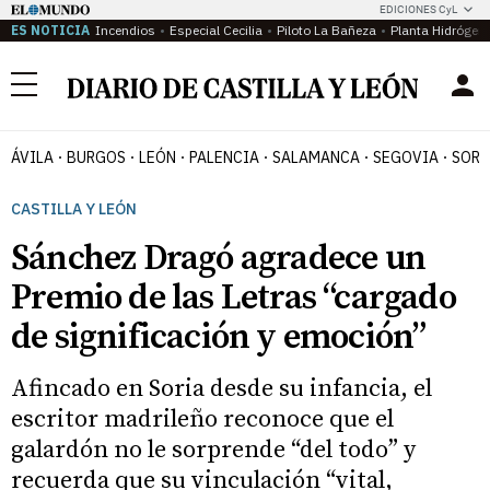
EDICIONES CyL
ES NOTICIA
Incendios
Especial Cecilia
Piloto La Bañeza
Planta Hidrógen
Menú
ÁVILA
BURGOS
LEÓN
PALENCIA
SALAMANCA
SEGOVIA
SORI
CASTILLA Y LEÓN
Sánchez Dragó agradece un
Premio de las Letras “cargado
de significación y emoción”
Afincado en Soria desde su infancia, el
escritor madrileño reconoce que el
galardón no le sorprende “del todo” y
recuerda que su vinculación “vital,